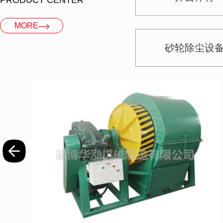
PRODUCT CENTER
MORE
砂轮除尘设