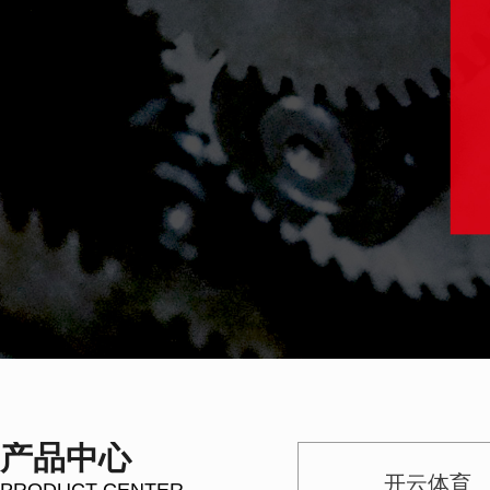
产品中心
开云体育