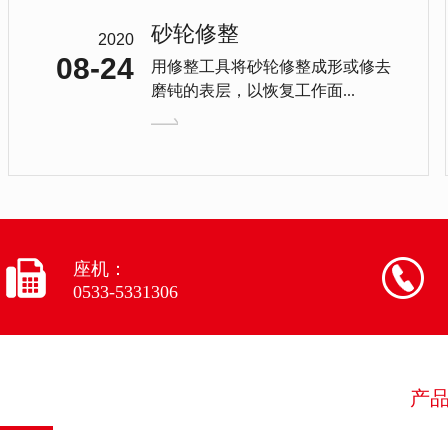
砂轮修整
2020
08-24
用修整工具将砂轮修整成形或修去
磨钝的表层，以恢复工作面...
座机：
0533-5331306
快速搜索
产
开云