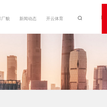
容厂貌
新闻动态
开云体育