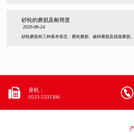
砂轮的磨损及耐用度
2020-08-24
砂轮磨损有三种基本形态：磨耗磨损、破碎磨损及脱落磨损
座机：
0533-5331306
快速搜索