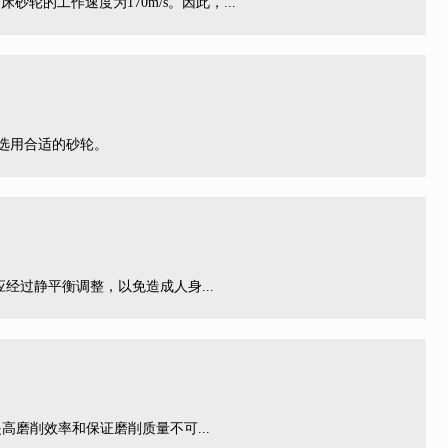
轮的工作速度为170m/s。因此，...
选用合适的砂轮。
过静平衡调整，以免造成人身...
磨削效率和保证磨削质量不可...