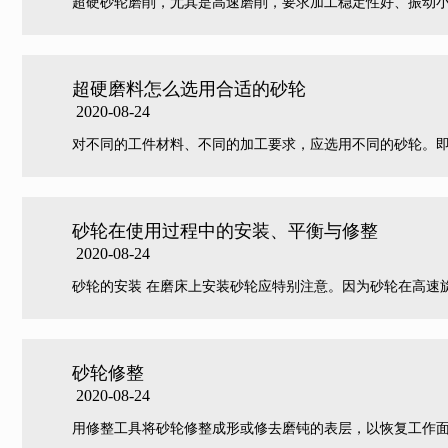
超硬砂轮磨削，尤其是高速磨削，要求加工稳定性好、振动小、线速
超硬磨料怎么选用合适的砂轮
2020-08-24
对不同的工件材料、不同的加工要求，应选用不同的砂轮。即
砂轮在使用过程中的安装、平衡与修整
2020-08-24
砂轮的安装 在磨床上安装砂轮应特别注意。因为砂轮在高速
砂轮修整
2020-08-24
用修整工具将砂轮修整成形或修去磨钝的表层，以恢复工作面