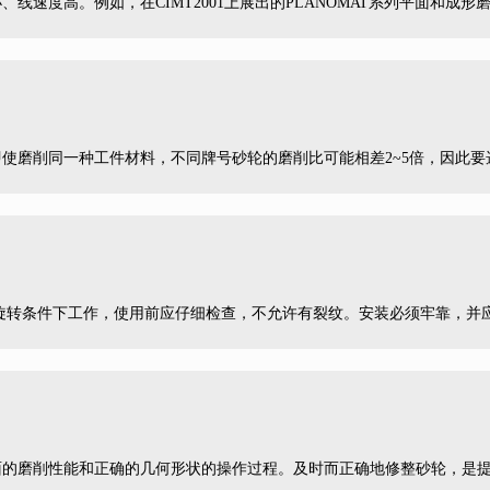
度高。例如，在CIMT2001上展出的PLANOMAT系列平面和成形磨床砂
使磨削同一种工件材料，不同牌号砂轮的磨削比可能相差2~5倍，因此要
旋转条件下工作，使用前应仔细检查，不允许有裂纹。安装必须牢靠，并应经
的磨削性能和正确的几何形状的操作过程。及时而正确地修整砂轮，是提高