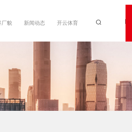
容厂貌
新闻动态
开云体育