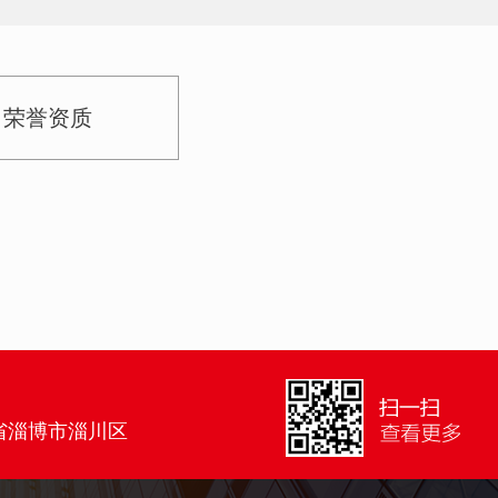
荣誉资质
：
省淄博市淄川区