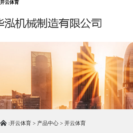
开云体育
:
开云体育
>
产品中心
>
开云体育