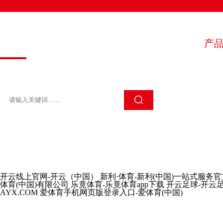
快速搜索
产
开云
点击搜索 快速搜索您要的内容
砂轮
砂轮
其它
开云体育 砂轮成型设备
开云线上官网-开云（中国）
新利·体育-新利(中国)一站式服务
体育(中国)有限公司
乐竟体育-乐竟体育app下载
开云足球-开云足
AYX.COM
爱体育手机网页版登录入口-爱体育(中国)