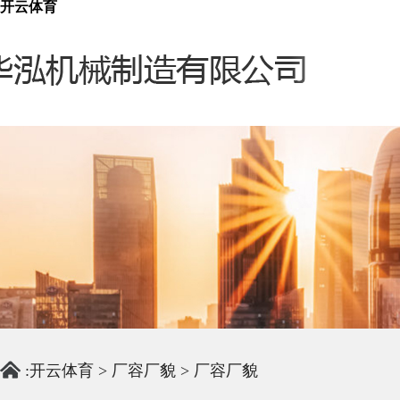
开云体育
:
开云体育
>
厂容厂貌
>
厂容厂貌