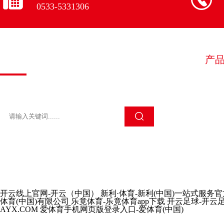
0533-5331306
快速搜索
产
开云
点击搜索 快速搜索您要的内容
砂轮
砂轮
其它
开云体育 砂轮成型设备
开云线上官网-开云（中国）
新利·体育-新利(中国)一站式服务
体育(中国)有限公司
乐竟体育-乐竟体育app下载
开云足球-开云足
AYX.COM
爱体育手机网页版登录入口-爱体育(中国)