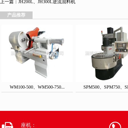
上一篇：
JH200L、JH300L逆流混料机
产品推荐
WM100-500、WM500-750...
SPM500、SPM750、SP
座机：